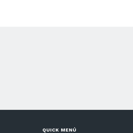
 Calixtina
Editor Calixtina
Beacons Calixtina
QUICK MENÚ