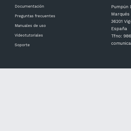
Pumpún D
Documentación
Marqués 
Preguntas frecuentes
36201 Vi
Manuales de uso
España
Videotutoriales
Tfno: 98
comunica
Soporte