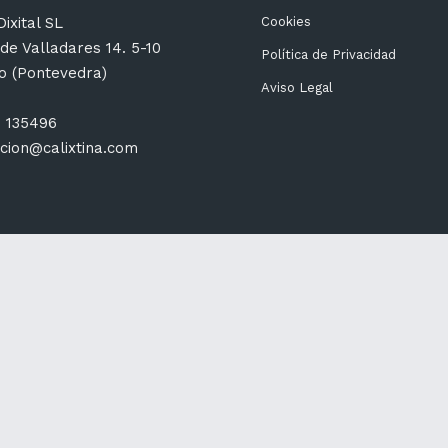
ixital SL
Cookies
de Valladares 14. 5-10
Política de Privacidad
go (Pontevedra)
Aviso Legal
6 135496
cion@calixtina.com