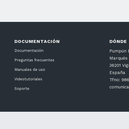
DOCUMENTACIÓN
DÓNDE
Pumpún D
Documentación
Marqués 
Preguntas frecuentes
36201 Vi
Manuales de uso
España
Videotutoriales
Tfno: 98
comunica
Soporte