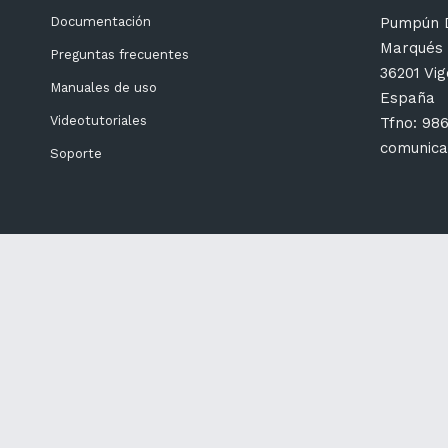
Pumpún D
Documentación
Marqués 
Preguntas frecuentes
36201 Vi
Manuales de uso
España
Videotutoriales
Tfno: 98
comunica
Soporte