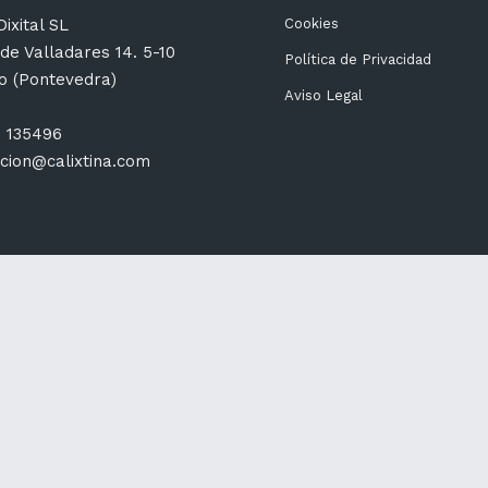
ixital SL
Cookies
de Valladares 14. 5-10
Política de Privacidad
go (Pontevedra)
Aviso Legal
6 135496
cion@calixtina.com