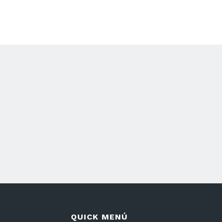
 Calixtina
Editor Calixtina
Beacons Calixtina
QUICK MENÚ