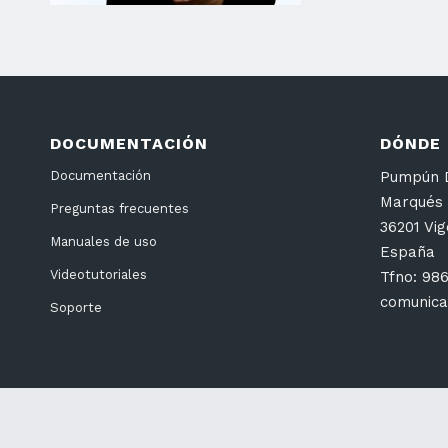
DOCUMENTACIÓN
DÓNDE
Pumpún D
Documentación
Marqués 
Preguntas frecuentes
36201 Vi
Manuales de uso
España
Videotutoriales
Tfno: 98
comunica
Soporte